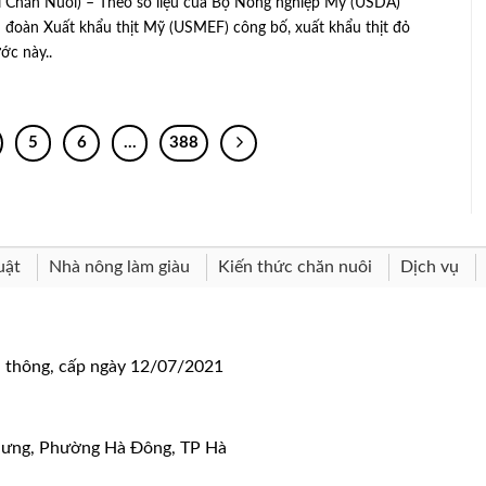
 Chăn Nuôi) – Theo số liệu của Bộ Nông nghiệp Mỹ (USDA)
n đoàn Xuất khẩu thịt Mỹ (USMEF) công bố, xuất khẩu thịt đỏ
ớc này..
5
6
…
388
uật
Nhà nông làm giàu
Kiến thức chăn nuôi
Dịch vụ
n thông, cấp ngày 12/07/2021
 Hưng, Phường Hà Đông, TP Hà