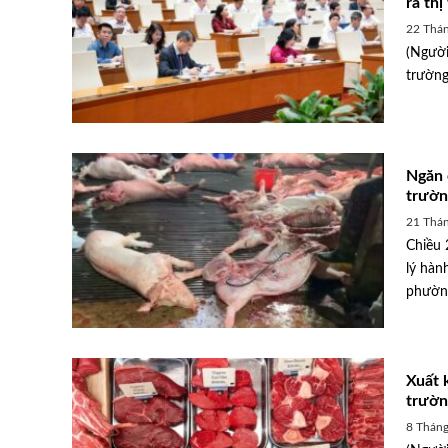
ra thị
22 Thán
(Người
trường
Ngăn 
trườn
21 Thán
Chiều 
lý hàn
phường
Xuất 
trườn
8 Tháng