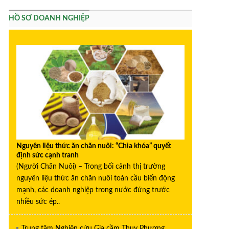
HỒ SƠ DOANH NGHIỆP
Nguyên liệu thức ăn chăn nuôi: “Chìa khóa” quyết
định sức cạnh tranh
(Người Chăn Nuôi) – Trong bối cảnh thị trường
nguyên liệu thức ăn chăn nuôi toàn cầu biến động
mạnh, các doanh nghiệp trong nước đứng trước
nhiều sức ép..
Trung tâm Nghiên cứu Gia cầm Thụy Phương