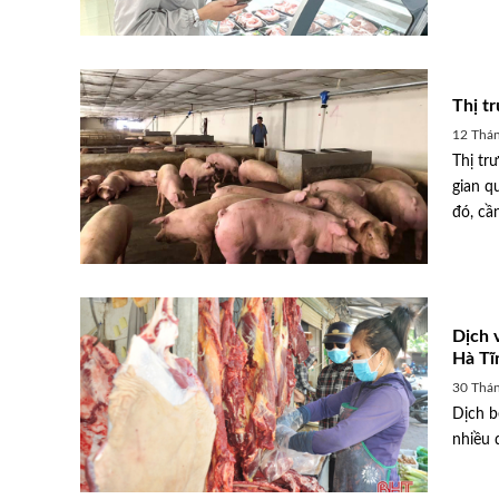
Thị t
12 Thá
Thị tr
gian q
đó, cần
Dịch 
Hà Tĩn
30 Thán
Dịch b
và trị bệnh TGE trên
Giá yến sào tăng mạnh: Cẩn 
nhiều 
hàng trôi nổi