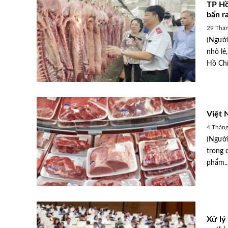
TP Hồ
bẩn r
29 Thá
(Người
nhỏ lẻ
Hồ Chí
Việt 
4 Thán
(Người
trong 
phẩm..
Xử lý