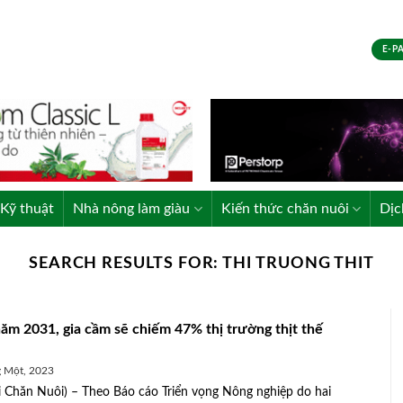
E-P
Kỹ thuật
Nhà nông làm giàu
Kiến thức chăn nuôi
Dịc
SEARCH RESULTS FOR:
THI TRUONG THIT
ăm 2031, gia cầm sẽ chiếm 47% thị trường thịt thế
 Một, 2023
 Chăn Nuôi) – Theo Báo cáo Triển vọng Nông nghiệp do hai