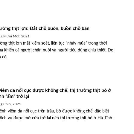
rường thịt lợn: Đắt chỗ buôn, buồn chỗ bán
ng Mười Một, 2021
ường thịt lợn mất kiểm soát, liên tục “nhảy múa” trong thời
ua khiến cả người chăn nuôi và người tiêu dùng chịu thiệt. Do
 có..
viêm da nổi cục được khống chế, thị trường thịt bò ở
h “ấm” trở lại
g Chín, 2021
Hòa Bình: Hiệu quả Đề án phát triển
ệnh viêm da nổi cục trên trâu, bò được không chế, đặc biệt
trọng với
đàn trâu, bò trên địa bàn huyện Kim
dịch vụ được mở cửa trở lại nên thị trường thịt bò ở Hà Tĩnh..
Bôi