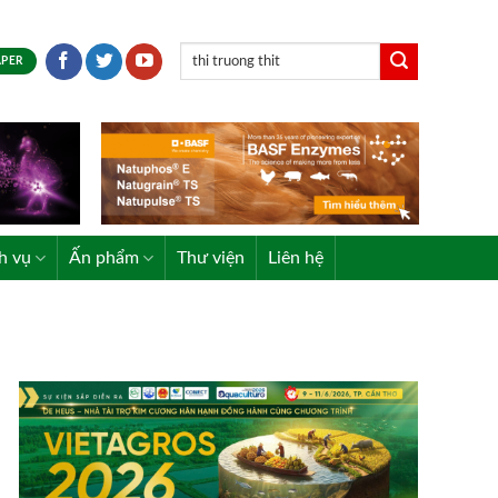
APER
h vụ
Ấn phẩm
Thư viện
Liên hệ