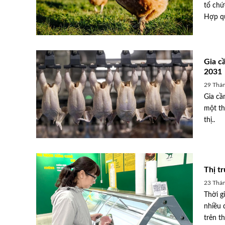
tổ chứ
Hợp qu
Gia c
2031
29 Thán
Gia cầ
một th
thị..
Thị t
23 Thán
Thời g
nhiều 
trên th