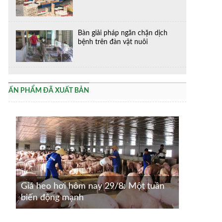
Bàn giải pháp ngăn chặn dịch
bệnh trên đàn vật nuôi
ẤN PHẨM ĐÃ XUẤT BẢN
Giá heo hơi hôm nay 29/8: Một tuần
biến động mạnh