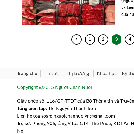
(Người
và Liê
của nư
1
2
3
4
Trang chủ
Khoa học – Kỹ th
Tin tức
Thị trường
Copyright @2015 Người Chăn Nuôi
Giấy phép số: 116/GP-TTĐT của Bộ Thông tin và Truyề
Tổng biên tập:
TS. Nguyễn Thanh Sơn
Liên hệ tòa soạn: nguoichannuoivn@gmail.com
Trụ sở: Phòng 906, tầng 9 tòa CT4, The Pride, KĐT An
Nội.