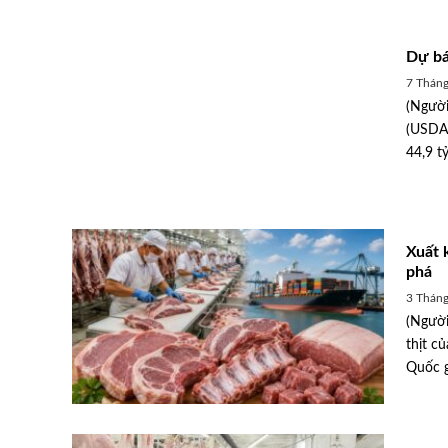
Dự bá
7 Tháng
(Người
(USDA)
44,9 tỷ
Xuất 
phá
3 Tháng
(Người
thịt c
Quốc g