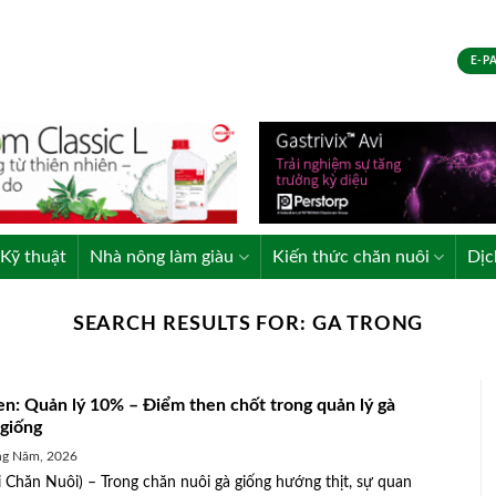
E-P
Kỹ thuật
Nhà nông làm giàu
Kiến thức chăn nuôi
Dịc
SEARCH RESULTS FOR:
GA TRONG
en: Quản lý 10% – Điểm then chốt trong quản lý gà
 giống
ng Năm, 2026
 Chăn Nuôi) – Trong chăn nuôi gà giống hướng thịt, sự quan