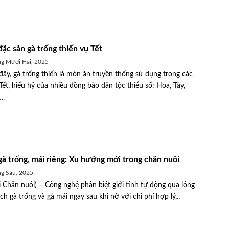
đặc sản gà trống thiến vụ Tết
g Mười Hai, 2025
đây, gà trống thiến là món ăn truyền thống sử dụng trong các
 Tết, hiếu hỷ của nhiều đồng bào dân tộc thiểu số: Hoa, Tày,
..
gà trống, mái riêng: Xu hướng mới trong chăn nuôi
g Sáu, 2025
 Chăn nuôi) – Công nghệ phân biệt giới tính tự động qua lông
i được ưu
ch gà trống và gà mái ngay sau khi nở với chi phí hợp lý,..
Người chăn nuôi vượt khó vào vụ tết