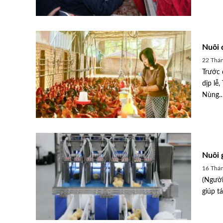
Nuôi 
22 Thán
Trước 
dịp lễ,
Nùng…
Nuôi 
16 Thán
(Người
n y sinh tạo nguồn
Phòng, chống dịch bệnh phả
giúp tá
tiên hàng đầu