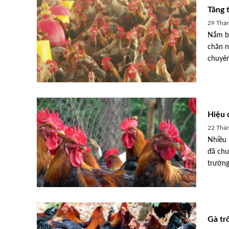
Tăng 
29 Thán
Nắm bắ
chăn n
chuyên
Hiệu 
22 Thán
Nhiều 
đã chu
trường 
Gà tr