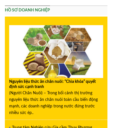
HỒ SƠ DOANH NGHIỆP
Nguyên liệu thức ăn chăn nuôi: “Chìa khóa” quyết
định sức cạnh tranh
(Người Chăn Nuôi) – Trong bối cảnh thị trường
nguyên liệu thức ăn chăn nuôi toàn cầu biến động
mạnh, các doanh nghiệp trong nước đứng trước
nhiều sức ép..
Trung tâm Nghiên cứu Gia cầm Thụy Phương