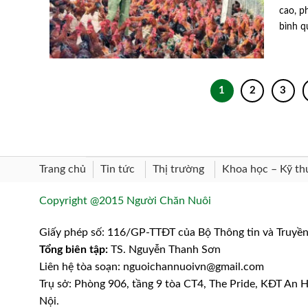
cao, p
bình qu
1
2
3
Trang chủ
Khoa học – Kỹ th
Tin tức
Thị trường
Copyright @2015 Người Chăn Nuôi
Giấy phép số: 116/GP-TTĐT của Bộ Thông tin và Truyề
Tổng biên tập:
TS. Nguyễn Thanh Sơn
Liên hệ tòa soạn: nguoichannuoivn@gmail.com
Trụ sở: Phòng 906, tầng 9 tòa CT4, The Pride, KĐT An
Nội.