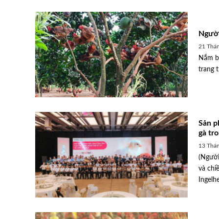
Người
21 Thán
Nắm bắ
trang 
Sản p
gà tr
13 Thán
(Người
và chi
Ingelh