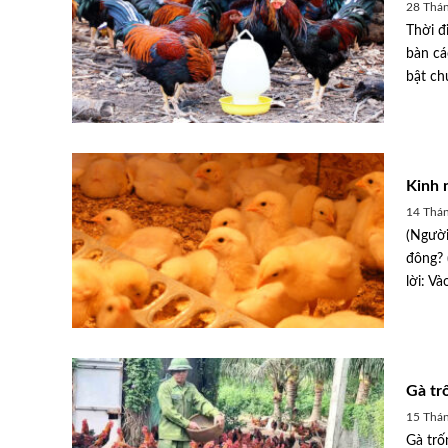
28 Thán
Thời đ
bàn cá
bật ch
Kinh 
14 Thán
(Người
đông? 
lời: Và
Gà tr
15 Thán
Gà trố