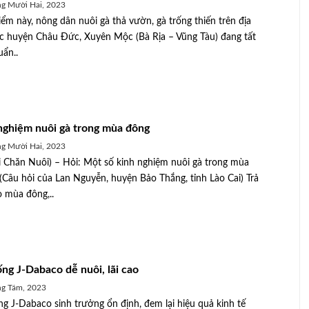
g Mười Hai, 2023
iểm này, nông dân nuôi gà thả vườn, gà trống thiến trên địa
c huyện Châu Đức, Xuyên Mộc (Bà Rịa – Vũng Tàu) đang tất
uẩn..
nghiệm nuôi gà trong mùa đông
g Mười Hai, 2023
 Chăn Nuôi) – Hỏi: Một số kinh nghiệm nuôi gà trong mùa
(Câu hỏi của Lan Nguyễn, huyện Bảo Thắng, tỉnh Lào Cai) Trả
o mùa đông,..
ống J-Dabaco dễ nuôi, lãi cao
g Tám, 2023
ng J-Dabaco sinh trưởng ổn định, đem lại hiệu quả kinh tế