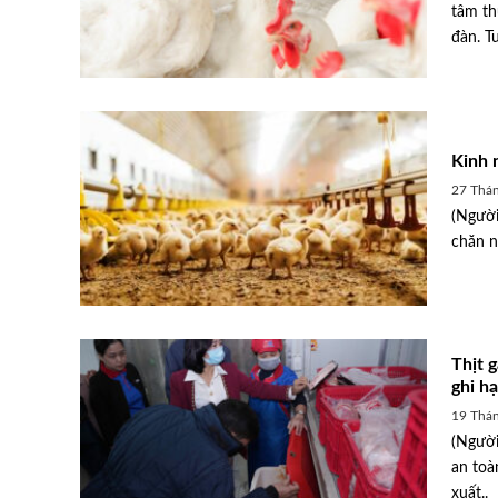
tâm th
đàn. Tu
Kinh 
27 Thán
(Người
chăn n
Thịt 
ghi h
19 Thán
(Người
an toà
xuất..