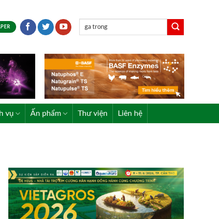
APER
h vụ
Ấn phẩm
Thư viện
Liên hệ